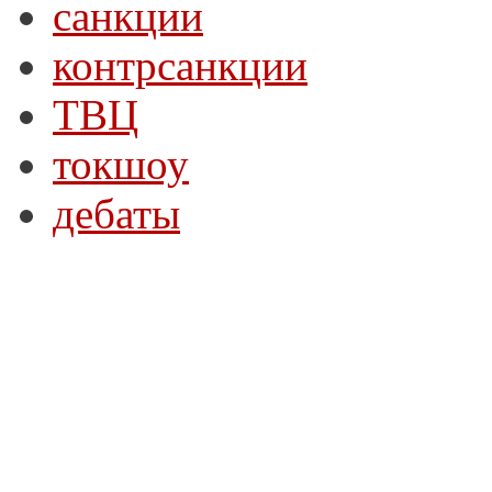
санкции
контрсанкции
ТВЦ
токшоу
дебаты