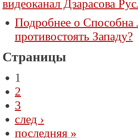
видеоканал Дзарасова Рус
Подробнее
о Способна 
противостоять Западу?
Страницы
1
2
3
след ›
последняя »