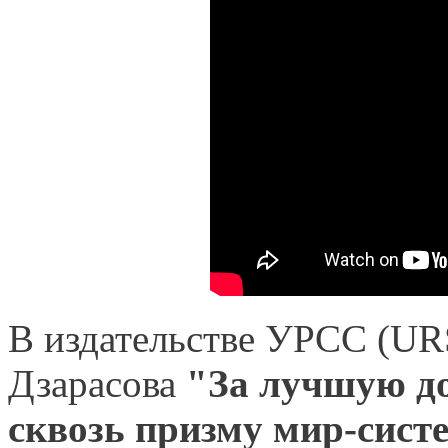
В издательстве УРСС (UR
Дзарасова
"За лучшую д
сквозь призму мир-сист