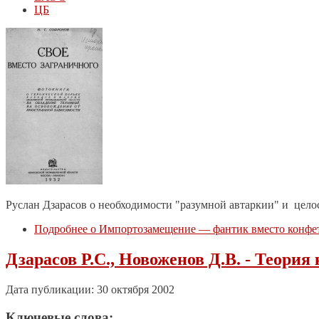
ЦБ
Руслан Дзарасов о необходимости "разумной автаркии" и цело
Подробнее
о Импортозамещение — фантик вместо конфе
Дзарасов Р.С., Новоженов Д.В. - Теория
Дата публикации: 30 октября 2002
Ключевые слова: