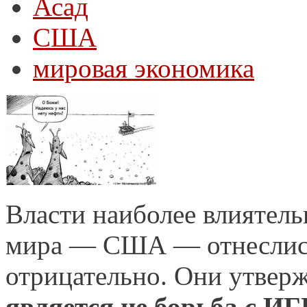
Асад
США
мировая экономика
Власти наиболее влиятел
мира — США — отнеслись
отрицательно. Они утвер
является не борьба с ИГ