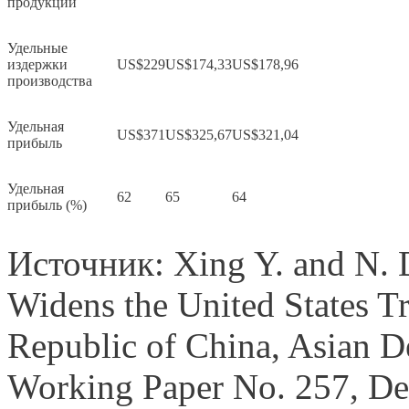
продукции
Удельные
издержки
US$229
US$174,33
US$178,96
производства
Удельная
US$371
US$325,67
US$321,04
прибыль
Удельная
62
65
64
прибыль (%)
Источник: Xing Y. and N. 
Widens the United States Tr
Republic of China, Asian D
Working Paper No. 257, De