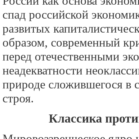
России как основа эконом
спад российской экономик
развитых капитали­стическ
образом, современный кр
перед отечественными эко
неадекватности неокласси
природе сложив­шегося в 
строя.
Классика проти
Мировоззренческое ядро 