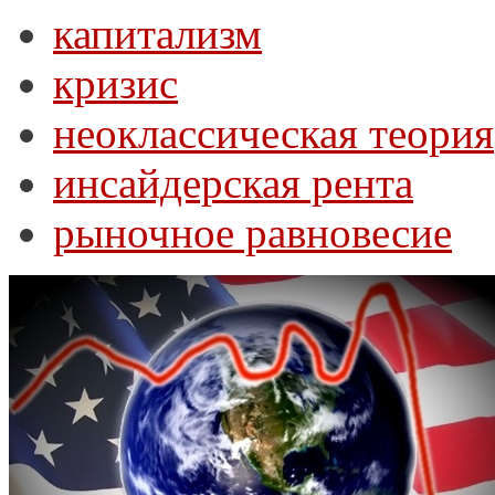
капитализм
кризис
неоклассическая теория
инсайдерская рента
рыночное равновесие