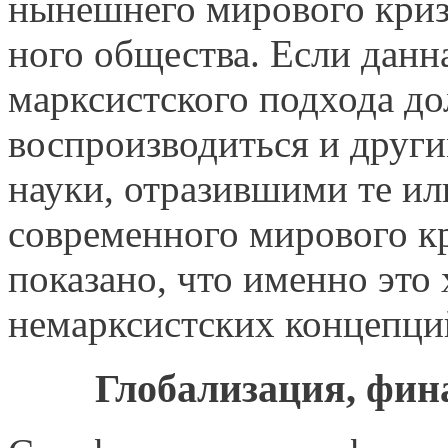
нынешнего мирового криз
ного общества. Если данн
марксистского под­хода д
воспроизводиться и друг
науки, отразившими те и
совре­менного мирового к
показано, что именно это 
немарксистских концепци
Глобализация, фин