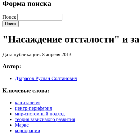
Форма поиска
Поиск
"Насаждение отсталости" и з
Дата публикации: 8 апреля 2013
Автор:
Дзарасов Руслан Солтанович
Ключевые слова:
капитализм
центр-периферия
мир-системный подход
теория зависимого развития
Маркс
корпорации