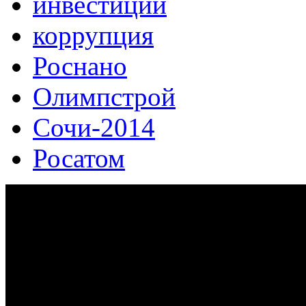
инвестиции
коррупция
Роснано
Олимпстрой
Сочи-2014
Росатом